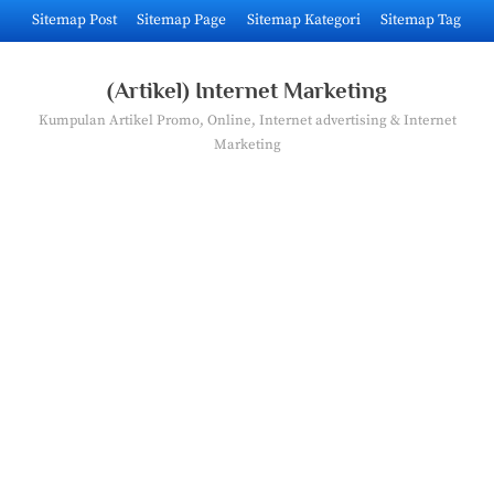
Skip
Sitemap Post
Sitemap Page
Sitemap Kategori
Sitemap Tag
to
content
(Artikel) Internet Marketing
Kumpulan Artikel Promo, Online, Internet advertising & Internet
Marketing