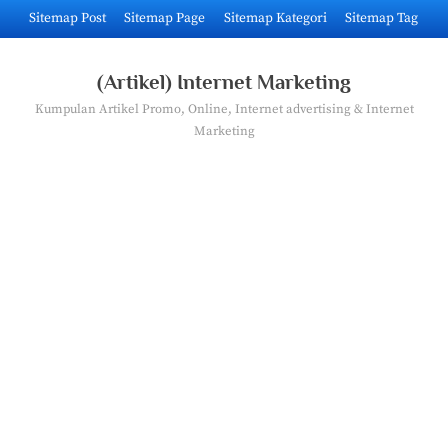
Skip
Sitemap Post
Sitemap Page
Sitemap Kategori
Sitemap Tag
to
content
(Artikel) Internet Marketing
Kumpulan Artikel Promo, Online, Internet advertising & Internet
Marketing