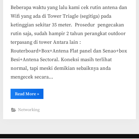
Beberapa waktu yang lalu kami cek rutin antena dan
Wifi yang ada di Tower Triagle (segitiga) pada
ketinggian sekitar 35 meter. Prosedur pengecakan
rutin saja, sudah hampir 2 tahun perangkat outdoor
terpasang di tower Antara lain :
Routerboard+Box+Antena Flat panel dan Senao+box
Besi+Antena Sectoral. Koneksi masih terlihat
normal, tapi meski demikian sebaiknya anda
mengecek secara…
“Pengecekan
Read More
»
Tower
dan
WiFi
Networking
Setelah
hampir
2
tahun”