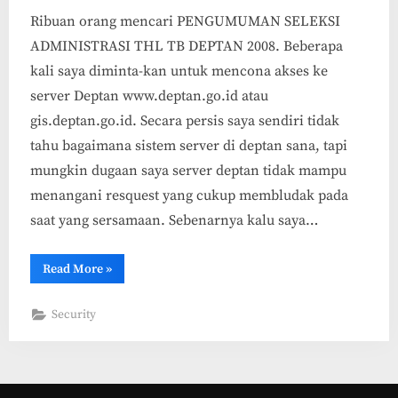
Ribuan orang mencari PENGUMUMAN SELEKSI
ADMINISTRASI THL TB DEPTAN 2008. Beberapa
kali saya diminta-kan untuk mencona akses ke
server Deptan www.deptan.go.id atau
gis.deptan.go.id. Secara persis saya sendiri tidak
tahu bagaimana sistem server di deptan sana, tapi
mungkin dugaan saya server deptan tidak mampu
menangani resquest yang cukup membludak pada
saat yang sersamaan. Sebenarnya kalu saya…
“Server
Read More
»
Deptan
(Departemen
Pertanian)
Security
Down
kah?”