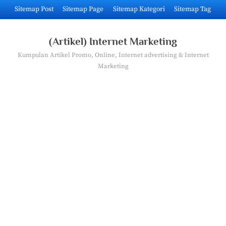
Skip
Sitemap Post
Sitemap Page
Sitemap Kategori
Sitemap Tag
to
content
(Artikel) Internet Marketing
Kumpulan Artikel Promo, Online, Internet advertising & Internet
Marketing