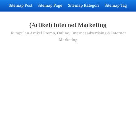
Skip
Sitemap Post
Sitemap Page
Sitemap Kategori
Sitemap Tag
to
content
(Artikel) Internet Marketing
Kumpulan Artikel Promo, Online, Internet advertising & Internet
Marketing