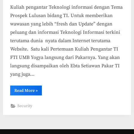
Kuliah pengantar Teknologi informasi dengan Tema
Prospek Lulusan bidang TI. Untuk memberikan
wawasan yang lebih “fresh dan Update” dengan
peluang dan informasi Teknologi Informasi terkini
terutama dunia nyata dalam Internet terutama
Website. Satu kali Pertemuan Kuliah Pengantar TI
FTI UMB Yogya langsung dari Pakarnya. Yang akan
langsung disampaikan oleh Ebta Setiawan Pakar TI
yang juga…
“Kuliah
Read More
»
TI
terbuka,
Langsung
Security
dari
Pakarnya
di
UMB
Yogya”