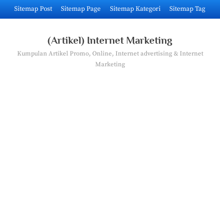
Skip
Sitemap Post
Sitemap Page
Sitemap Kategori
Sitemap Tag
to
content
(Artikel) Internet Marketing
Kumpulan Artikel Promo, Online, Internet advertising & Internet
Marketing