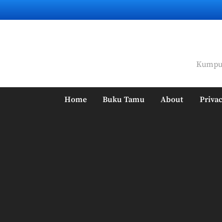
Skip
to
content
Kumpul
Home
Buku Tamu
About
Privac