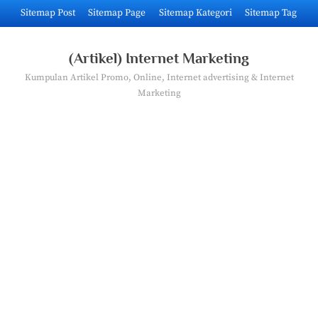
Skip
Sitemap Post
Sitemap Page
Sitemap Kategori
Sitemap Tag
to
content
(Artikel) Internet Marketing
Kumpulan Artikel Promo, Online, Internet advertising & Internet
Marketing