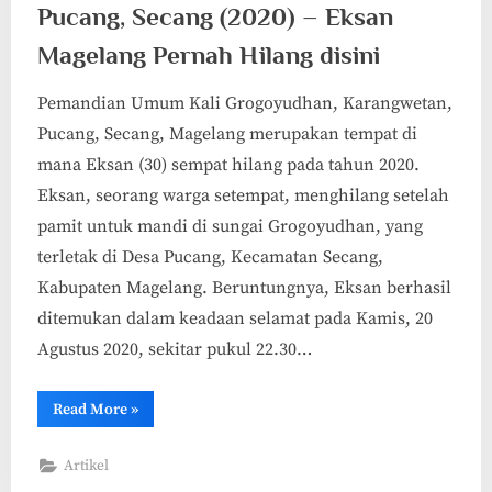
Pucang, Secang (2020) – Eksan
Magelang Pernah Hilang disini
Pemandian Umum Kali Grogoyudhan, Karangwetan,
Pucang, Secang, Magelang merupakan tempat di
mana Eksan (30) sempat hilang pada tahun 2020.
Eksan, seorang warga setempat, menghilang setelah
pamit untuk mandi di sungai Grogoyudhan, yang
terletak di Desa Pucang, Kecamatan Secang,
Kabupaten Magelang. Beruntungnya, Eksan berhasil
ditemukan dalam keadaan selamat pada Kamis, 20
Agustus 2020, sekitar pukul 22.30…
“Begini
Read More
»
Kondisi
Pemandian
Umum
Artikel
Kali
Grogoyudhan,