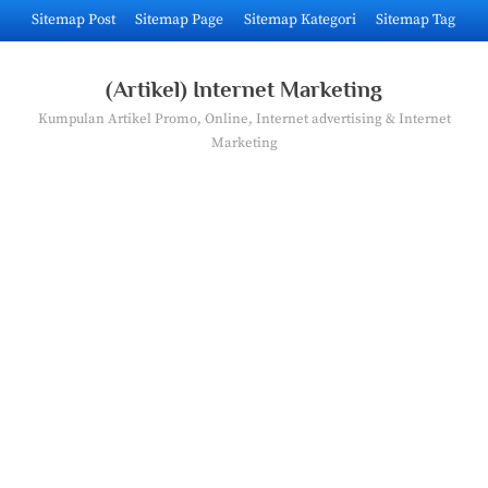
Skip
Sitemap Post
Sitemap Page
Sitemap Kategori
Sitemap Tag
to
content
(Artikel) Internet Marketing
Kumpulan Artikel Promo, Online, Internet advertising & Internet
Marketing