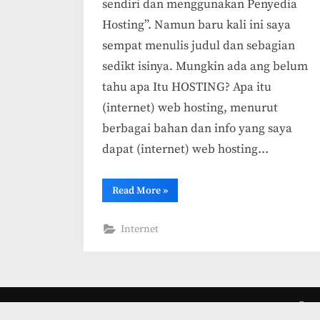
sendiri dan menggunakan Penyedia
Hosting”. Namun baru kali ini saya
sempat menulis judul dan sebagian
sedikt isinya. Mungkin ada ang belum
tahu apa Itu HOSTING? Apa itu
(internet) web hosting, menurut
berbagai bahan dan info yang saya
dapat (internet) web hosting…
“Antara
Read More
»
Mengelola
Hosting
sendiri
Internet
dan
Menggunakan
Jasa
Hosting”
Copyr