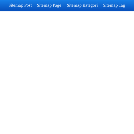
Skip
Sitemap Post
Sitemap Page
Sitemap Kategori
Sitemap Tag
to
content