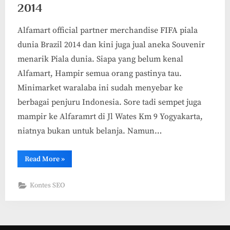
2014
Alfamart official partner merchandise FIFA piala
dunia Brazil 2014 dan kini juga jual aneka Souvenir
menarik Piala dunia. Siapa yang belum kenal
Alfamart, Hampir semua orang pastinya tau.
Minimarket waralaba ini sudah menyebar ke
berbagai penjuru Indonesia. Sore tadi sempet juga
mampir ke Alfaramrt di Jl Wates Km 9 Yogyakarta,
niatnya bukan untuk belanja. Namun…
“Alfamart
Read More
»
official
partner
merchandise
Kontes SEO
FIFA
piala
dunia
Brazil
2014”