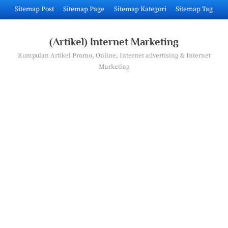
Skip
Sitemap Post
Sitemap Page
Sitemap Kategori
Sitemap Tag
to
content
(Artikel) Internet Marketing
Kumpulan Artikel Promo, Online, Internet advertising & Internet
Marketing