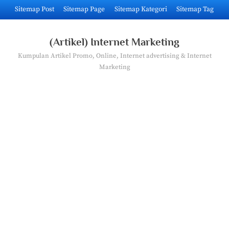
Skip
Sitemap Post
Sitemap Page
Sitemap Kategori
Sitemap Tag
to
content
(Artikel) Internet Marketing
Kumpulan Artikel Promo, Online, Internet advertising & Internet
Marketing