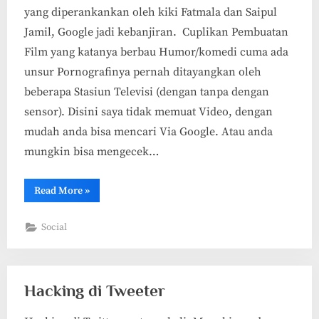
yang diperankankan oleh kiki Fatmala dan Saipul
Jamil, Google jadi kebanjiran. Cuplikan Pembuatan
Film yang katanya berbau Humor/komedi cuma ada
unsur Pornografinya pernah ditayangkan oleh
beberapa Stasiun Televisi (dengan tanpa dengan
sensor). Disini saya tidak memuat Video, dengan
mudah anda bisa mencari Via Google. Atau anda
mungkin bisa mengecek…
“Video
Read More
»
Kiki
dan
Saipul
Social
di
Google”
Hacking di Tweeter