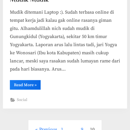
Mudik ditemani Laptop :). Sudah terbasa online di
tempat kerja jadi kalau gak online rasanya giman
gitu. Alhamdulillah nich sudah mudik di
Gunungkidul (Yogyakarta), sekitar 50 km timur
Yogyakarta. Laporan arus lalu lintas tadi, jari Yogya
ke Wonosari (Ibu kota Kabupaten) masih cukup
lancar, meski saya rasakan sudah lumayan rame dari
pada hari biasanya. Arus…
“Mudik
Read More
»
Mudik”
Social
Posts
Previous
1
…
9
10