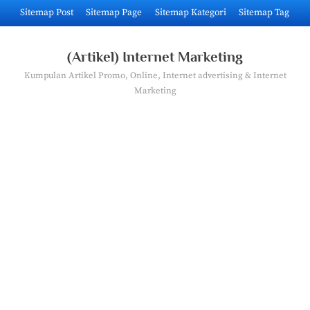
Skip
Sitemap Post
Sitemap Page
Sitemap Kategori
Sitemap Tag
to
content
(Artikel) Internet Marketing
Kumpulan Artikel Promo, Online, Internet advertising & Internet
Marketing