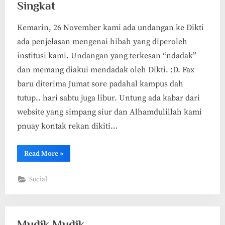
Singkat
Kemarin, 26 November kami ada undangan ke Dikti
ada penjelasan mengenai hibah yang diperoleh
institusi kami. Undangan yang terkesan “ndadak”
dan memang diakui mendadak oleh Dikti. :D. Fax
baru diterima Jumat sore padahal kampus dah
tutup.. hari sabtu juga libur. Untung ada kabar dari
website yang simpang siur dan Alhamdulillah kami
pnuay kontak rekan dikiti…
“Perjalanan
Read More
»
Panjang
yang
lumayan
Social
Singkat”
Mudik Mudik