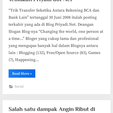
“Trik Transfer Seketika Antara Rekening BCA dan
Bank Lain” tertanggal 30 Juni 2008 itulah posting
terkahir yang ada di Blog Priyadi.Net. Deangan
Slogan Blog-nya “Changing the world, one person at
a time…” Bloger yang cukup lama dan profesional
yang mengupas banyak hal dalam Blognya antara
lain : Blogging (132), Free/Open Source (83), Games
(7), Happening…
“Temukan
Read More
»
Priyadi
dot
Net”
Social
Salah satu dampak Angin Ribut di