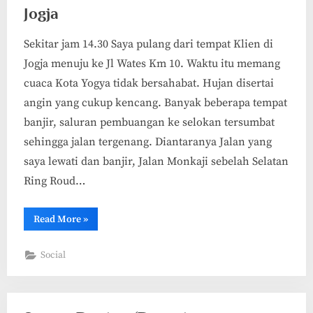
Jogja
Sekitar jam 14.30 Saya pulang dari tempat Klien di
Jogja menuju ke Jl Wates Km 10. Waktu itu memang
cuaca Kota Yogya tidak bersahabat. Hujan disertai
angin yang cukup kencang. Banyak beberapa tempat
banjir, saluran pembuangan ke selokan tersumbat
sehingga jalan tergenang. Diantaranya Jalan yang
saya lewati dan banjir, Jalan Monkaji sebelah Selatan
Ring Roud…
“Salah
Read More
»
satu
dampak
Angin
Social
Ribut
di
Jogja”