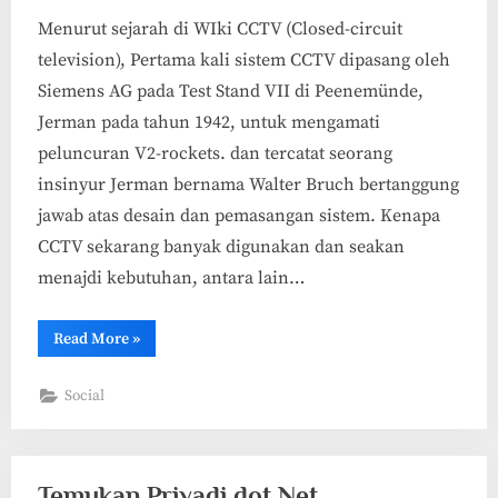
Menurut sejarah di WIki CCTV (Closed-circuit
television), Pertama kali sistem CCTV dipasang oleh
Siemens AG pada Test Stand VII di Peenemünde,
Jerman pada tahun 1942, untuk mengamati
peluncuran V2-rockets. dan tercatat seorang
insinyur Jerman bernama Walter Bruch bertanggung
jawab atas desain dan pemasangan sistem. Kenapa
CCTV sekarang banyak digunakan dan seakan
menajdi kebutuhan, antara lain…
“Cara
Read More
»
Membangun
Sistem
CCTV
Social
Sendiri”
Temukan Priyadi dot Net