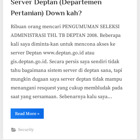
Server Deptan (Departemen
Pertanian) Down kah?
Ribuan orang mencari PENGUMUMAN SELEKSI
ADMINISTRASI THL TB DEPTAN 2008. Beberapa
kali saya diminta-kan untuk mencona akses ke
server Deptan www.deptan.go.id atau
gis.deptan.go.id. Secara persis saya sendiri tidak
tahu bagaimana sistem server di deptan sana, tapi
mungkin dugaan saya server deptan tidak mampu
menangani resquest yang cukup membludak pada
saat yang sersamaan. Sebenarnya kalu saya…
“Server
Read More
»
Deptan
(Departemen
Pertanian)
Security
Down
kah?”