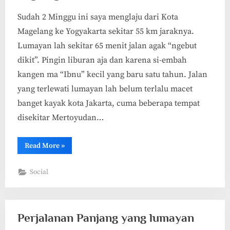
Sudah 2 Minggu ini saya menglaju dari Kota
Magelang ke Yogyakarta sekitar 55 km jaraknya.
Lumayan lah sekitar 65 menit jalan agak “ngebut
dikit”. Pingin liburan aja dan karena si-embah
kangen ma “Ibnu” kecil yang baru satu tahun. Jalan
yang terlewati lumayan lah belum terlalu macet
banget kayak kota Jakarta, cuma beberapa tempat
disekitar Mertoyudan…
“Lagi-
Read More
»
lagi
Gali-
an
Social
Kabel”
Perjalanan Panjang yang lumayan